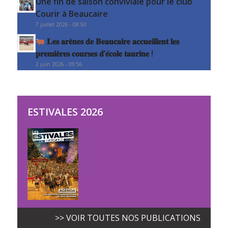
Une fin de saison conviviale pour le club
Courir à Beaucaire
7 juillet 2026 - 08:50
𝐋𝐞𝐬 𝐚𝐫𝐞̀𝐧𝐞𝐬 𝐝𝐞 𝐁𝐞𝐚𝐮𝐜𝐚𝐢𝐫𝐞 𝐚𝐜𝐜𝐮𝐞𝐢𝐥𝐥𝐞𝐧𝐭 𝐥𝐞𝐬
𝐩𝐫𝐞𝐦𝐢𝐞̀𝐫𝐞𝐬 𝐜𝐨𝐮𝐫𝐬𝐞𝐬 𝐝’𝐞́𝐜𝐨𝐥𝐞 𝐭𝐚𝐮𝐫𝐢𝐧𝐞 !
2 juin 2026 - 09:56
ESTIVALES 2026
>> VOIR TOUTES NOS PUBLICATIONS