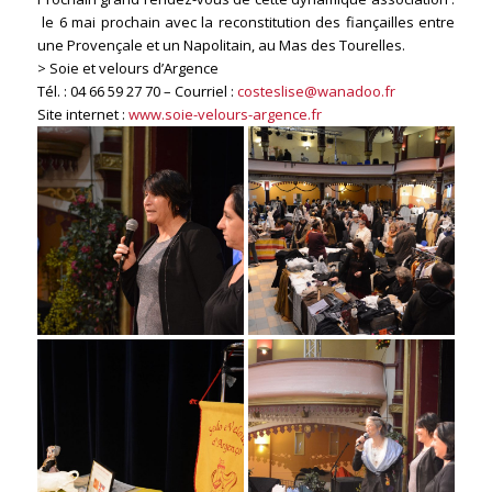
le 6 mai prochain avec la reconstitution des fiançailles entre
une Provençale et un Napolitain, au Mas des Tourelles.
> Soie et velours d’Argence
Tél. : 04 66 59 27 70 – Courriel :
costeslise@wanadoo.fr
Site internet :
www.soie-velours-argence.fr