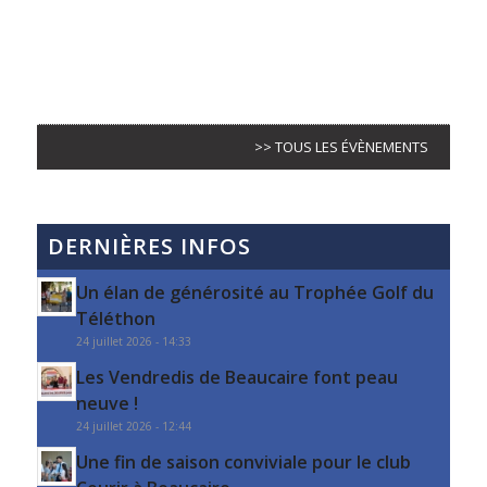
>> TOUS LES ÉVÈNEMENTS
DERNIÈRES INFOS
Un élan de générosité au Trophée Golf du
Téléthon
24 juillet 2026 - 14:33
Les Vendredis de Beaucaire font peau
neuve !
24 juillet 2026 - 12:44
Une fin de saison conviviale pour le club