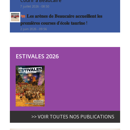
Courir à Beaucaire
7 juillet 2026 - 08:50
𝐋𝐞𝐬 𝐚𝐫𝐞̀𝐧𝐞𝐬 𝐝𝐞 𝐁𝐞𝐚𝐮𝐜𝐚𝐢𝐫𝐞 𝐚𝐜𝐜𝐮𝐞𝐢𝐥𝐥𝐞𝐧𝐭 𝐥𝐞𝐬
𝐩𝐫𝐞𝐦𝐢𝐞̀𝐫𝐞𝐬 𝐜𝐨𝐮𝐫𝐬𝐞𝐬 𝐝’𝐞́𝐜𝐨𝐥𝐞 𝐭𝐚𝐮𝐫𝐢𝐧𝐞 !
2 juin 2026 - 09:56
ESTIVALES 2026
>> VOIR TOUTES NOS PUBLICATIONS