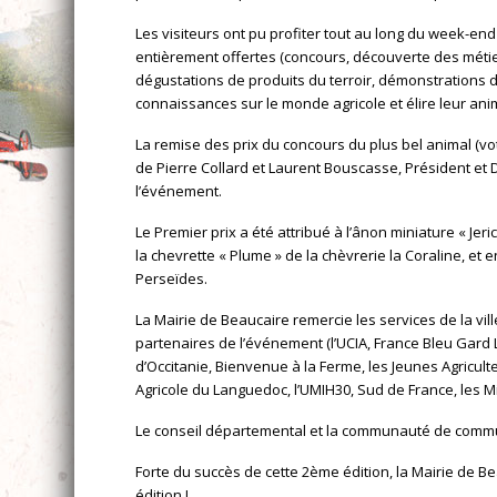
Les visiteurs ont pu profiter tout au long du week-e
entièrement offertes (concours, découverte des métiers
dégustations de produits du terroir, démonstrations 
connaissances sur le monde agricole et élire leur ani
La remise des prix du concours du plus bel animal (vo
de Pierre Collard et Laurent Bouscasse, Président et D
l’événement.
Le Premier prix a été attribué à l’ânon miniature « Jer
la chevrette « Plume » de la chèvrerie la Coraline, et en
Perseïdes.
La Mairie de Beaucaire remercie les services de la ville
partenaires de l’événement (l’UCIA, France Bleu Gard 
d’Occitanie, Bienvenue à la Ferme, les Jeunes Agricult
Agricole du Languedoc, l’UMIH30, Sud de France, les Mi
Le conseil départemental et la communauté de commun
Forte du succès de cette 2ème édition, la Mairie de
édition !