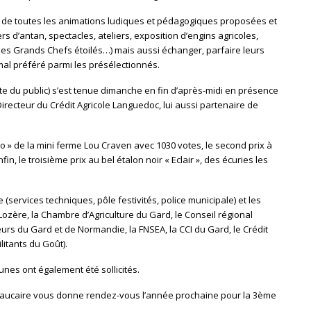
nd de toutes les animations ludiques et pédagogiques proposées et
 d’antan, spectacles, ateliers, exposition d’engins agricoles,
des Grands Chefs étoilés…) mais aussi échanger, parfaire leurs
mal préféré parmi les présélectionnés.
te du public) s’est tenue dimanche en fin d’après-midi en présence
irecteur du Crédit Agricole Languedoc, lui aussi partenaire de
ico » de la mini ferme Lou Craven avec 1030 votes, le second prix à
fin, le troisième prix au bel étalon noir « Eclair », des écuries les
 (services techniques, pôle festivités, police municipale) et les
Lozère, la Chambre d’Agriculture du Gard, le Conseil régional
eurs du Gard et de Normandie, la FNSEA, la CCI du Gard, le Crédit
litants du Goût).
es ont également été sollicités.
 Beaucaire vous donne rendez-vous l’année prochaine pour la 3ème