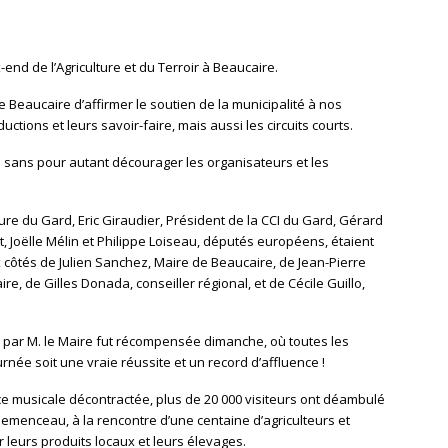
nd de l’Agriculture et du Terroir à Beaucaire.
 Beaucaire d’affirmer le soutien de la municipalité à nos
uctions et leurs savoir-faire, mais aussi les circuits courts.
ée sans pour autant décourager les organisateurs et les
re du Gard, Eric Giraudier, Président de la CCI du Gard, Gérard
 Joëlle Mélin et Philippe Loiseau, députés européens, étaient
 côtés de Julien Sanchez, Maire de Beaucaire, de Jean-Pierre
e, de Gilles Donada, conseiller régional, et de Cécile Guillo,
 par M. le Maire fut récompensée dimanche, où toutes les
née soit une vraie réussite et un record d’affluence !
 musicale décontractée, plus de 20 000 visiteurs ont déambulé
lemenceau, à la rencontre d’une centaine d’agriculteurs et
 leurs produits locaux et leurs élevages.