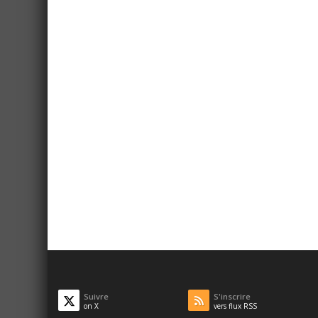
Suivre
S'inscrire
on X
vers flux RSS