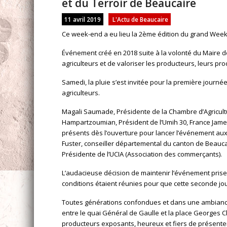
et du Terroir de Beaucaire
11 avril 2019
L'Actu de Beaucaire
Ce week-end a eu lieu la 2ème édition du grand Week-e
Événement créé en 2018 suite à la volonté du Maire de
agriculteurs et de valoriser les producteurs, leurs prod
Samedi, la pluie s’est invitée pour la première journ
agriculteurs.
Magali Saumade, Présidente de la Chambre d’Agricultu
Hampartzoumian, Président de l’Umih 30, France Jamet,
présents dès l’ouverture pour lancer l’événement aux
Fuster, conseiller départemental du canton de Beaucair
Présidente de l’UCIA (Association des commerçants).
L’audacieuse décision de maintenir l’événement prise
conditions étaient réunies pour que cette seconde jour
Toutes générations confondues et dans une ambiance
entre le quai Général de Gaulle et la place Georges C
producteurs exposants, heureux et fiers de présenter