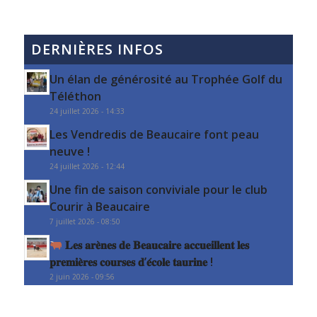
DERNIÈRES INFOS
Un élan de générosité au Trophée Golf du
Téléthon
24 juillet 2026 - 14:33
Les Vendredis de Beaucaire font peau
neuve !
24 juillet 2026 - 12:44
Une fin de saison conviviale pour le club
Courir à Beaucaire
7 juillet 2026 - 08:50
𝐋𝐞𝐬 𝐚𝐫𝐞̀𝐧𝐞𝐬 𝐝𝐞 𝐁𝐞𝐚𝐮𝐜𝐚𝐢𝐫𝐞 𝐚𝐜𝐜𝐮𝐞𝐢𝐥𝐥𝐞𝐧𝐭 𝐥𝐞𝐬
𝐩𝐫𝐞𝐦𝐢𝐞̀𝐫𝐞𝐬 𝐜𝐨𝐮𝐫𝐬𝐞𝐬 𝐝’𝐞́𝐜𝐨𝐥𝐞 𝐭𝐚𝐮𝐫𝐢𝐧𝐞 !
2 juin 2026 - 09:56