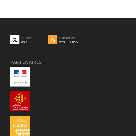
Suivre
S'inscrire
on X
vers flux RSS
PARTENAIRES :