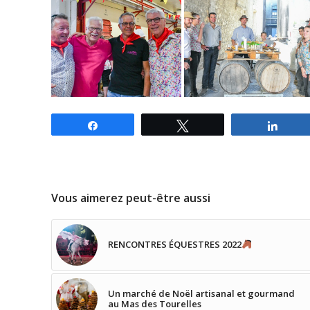
Partagez
Tweetez
Parta
Vous aimerez peut-être aussi
RENCONTRES ÉQUESTRES 2022
Un marché de Noël artisanal et gourmand
au Mas des Tourelles