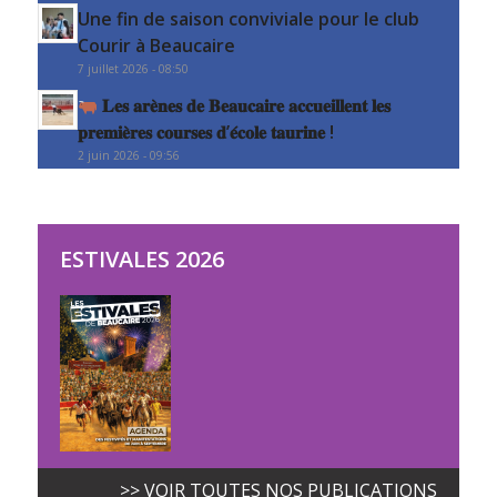
Une fin de saison conviviale pour le club
Courir à Beaucaire
7 juillet 2026 - 08:50
𝐋𝐞𝐬 𝐚𝐫𝐞̀𝐧𝐞𝐬 𝐝𝐞 𝐁𝐞𝐚𝐮𝐜𝐚𝐢𝐫𝐞 𝐚𝐜𝐜𝐮𝐞𝐢𝐥𝐥𝐞𝐧𝐭 𝐥𝐞𝐬
𝐩𝐫𝐞𝐦𝐢𝐞̀𝐫𝐞𝐬 𝐜𝐨𝐮𝐫𝐬𝐞𝐬 𝐝’𝐞́𝐜𝐨𝐥𝐞 𝐭𝐚𝐮𝐫𝐢𝐧𝐞 !
2 juin 2026 - 09:56
ESTIVALES 2026
>> VOIR TOUTES NOS PUBLICATIONS