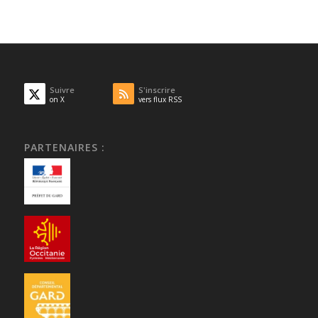
Suivre
S'inscrire
on X
vers flux RSS
PARTENAIRES :