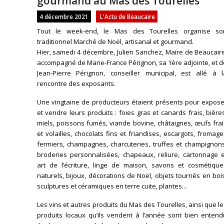
gourmand au Mas des Tourelles
4 décembre 2021
L'Actu de Beaucaire
Tout le week-end, le Mas des Tourelles organise so
traditionnel Marché de Noël, artisanal et gourmand.
Hier, samedi 4 décembre, Julien Sanchez, Maire de Beaucair
accompagné de Marie-France Pérignon, sa 1ère adjointe, et 
Jean-Pierre Pérignon, conseiller municipal, est allé à l
rencontre des exposants.
Une vingtaine de producteurs étaient présents pour expose
et vendre leurs produits : foies gras et canards frais, bière
miels, poissons fumés, viande bovine, châtaignes, œufs fra
et volailles, chocolats fins et friandises, escargots, fromag
fermiers, champagnes, charcuteries, truffes et champignons
broderies personnalisées, chapeaux, reliure, cartonnage e
art de l’écriture, linge de maison, savons et cosmétique
naturels, bijoux, décorations de Noël, objets tournés en boi
sculptures et céramiques en terre cuite, plantes…
Les vins et autres produits du Mas des Tourelles, ainsi que l
produits locaux qu’ils vendent à l’année sont bien entend