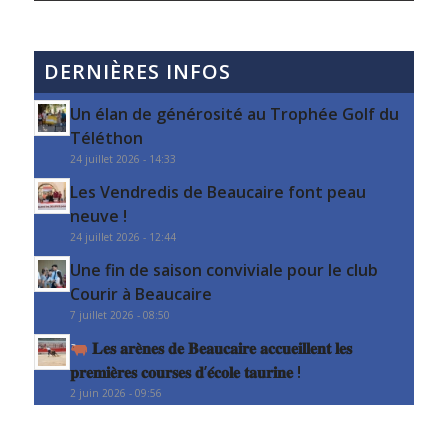
DERNIÈRES INFOS
Un élan de générosité au Trophée Golf du
Téléthon
24 juillet 2026 - 14:33
Les Vendredis de Beaucaire font peau
neuve !
24 juillet 2026 - 12:44
Une fin de saison conviviale pour le club
Courir à Beaucaire
7 juillet 2026 - 08:50
𝐋𝐞𝐬 𝐚𝐫𝐞̀𝐧𝐞𝐬 𝐝𝐞 𝐁𝐞𝐚𝐮𝐜𝐚𝐢𝐫𝐞 𝐚𝐜𝐜𝐮𝐞𝐢𝐥𝐥𝐞𝐧𝐭 𝐥𝐞𝐬
𝐩𝐫𝐞𝐦𝐢𝐞̀𝐫𝐞𝐬 𝐜𝐨𝐮𝐫𝐬𝐞𝐬 𝐝’𝐞́𝐜𝐨𝐥𝐞 𝐭𝐚𝐮𝐫𝐢𝐧𝐞 !
2 juin 2026 - 09:56