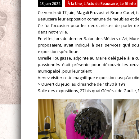
23 juin 2022
À la Une
,
L'Actu de Beaucaire
,
Le fil info
Ce vendredi 17 juin, Magali Pruvost et Bruno Cadet, t
Beaucaire leur exposition commune de meubles et de s
Ce fut l’occasion pour les deux artistes de parler 
dans notre ville.
En effet, lors du dernier Salon des Métiers d’Art, Mons
proposaient, avait indiqué à ses services qu’il so
exposition spécifique.
Mireille Fougasse, adjointe au Maire déléguée à la cu
passionnés était présente pour découvrir les œuvr
municipalité, pour leur talent.
Venez visiter cette magnifique exposition jusqu’au di
> Ouvert du jeudi au dimanche de 10h30 à 19h
Salle des expositions, 27 bis quai Général de Gaulle,