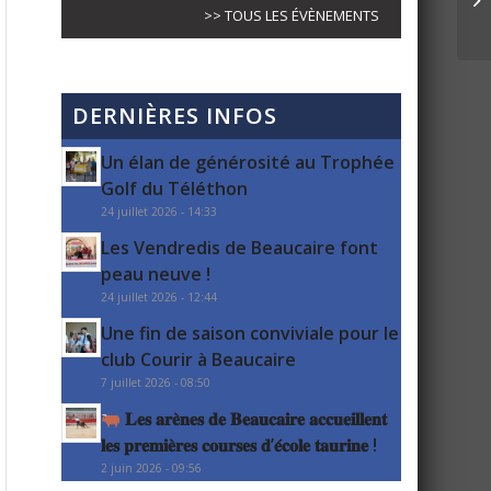
>> TOUS LES ÉVÈNEMENTS
DERNIÈRES INFOS
Un élan de générosité au Trophée
Golf du Téléthon
24 juillet 2026 - 14:33
Les Vendredis de Beaucaire font
peau neuve !
24 juillet 2026 - 12:44
Une fin de saison conviviale pour le
club Courir à Beaucaire
7 juillet 2026 - 08:50
𝐋𝐞𝐬 𝐚𝐫𝐞̀𝐧𝐞𝐬 𝐝𝐞 𝐁𝐞𝐚𝐮𝐜𝐚𝐢𝐫𝐞 𝐚𝐜𝐜𝐮𝐞𝐢𝐥𝐥𝐞𝐧𝐭
𝐥𝐞𝐬 𝐩𝐫𝐞𝐦𝐢𝐞̀𝐫𝐞𝐬 𝐜𝐨𝐮𝐫𝐬𝐞𝐬 𝐝’𝐞́𝐜𝐨𝐥𝐞 𝐭𝐚𝐮𝐫𝐢𝐧𝐞 !
2 juin 2026 - 09:56