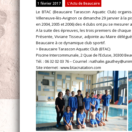
1 février 2017
L'Actu de Beaucaire
Le BTAC (Beaucaire Tarascon Aquatic Club) organisa
Villeneuve-lès-Avignon ce dimanche 29 janvier à la pis
en 2004, 2005 et 2006) des 4 clubs ont pu se mesurer a
A la suite des épreuves, les trois premiers de chaqu
Présente, Viviane Tisseur, adjointe au Maire déléguée
Beaucaire à ce dynamique club sportif.
> Beaucaire Tarascon Aquatic Club (BTAC)
Piscine Intercommunale, 2 Quai de l’Ecluse, 30300 Bea
Tél. : 06 32 02 03 76 – Courriel :
nathalie.gauthey@unim
Site internet :
www.btacnatation.com