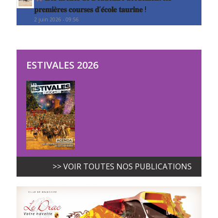
𝐩𝐫𝐞𝐦𝐢𝐞̀𝐫𝐞𝐬 𝐜𝐨𝐮𝐫𝐬𝐞𝐬 𝐝’𝐞́𝐜𝐨𝐥𝐞 𝐭𝐚𝐮𝐫𝐢𝐧𝐞 !
2 juin 2026 - 09:56
ESTIVALES 2026
>> VOIR TOUTES NOS PUBLICATIONS