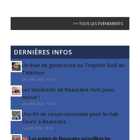
>> TOUS LES ÉVÈNEMENTS
DERNIÈRES INFOS
Un élan de générosité au Trophée Golf du
Téléthon
24 juillet 2026 - 14:33
Les Vendredis de Beaucaire font peau
neuve !
24 juillet 2026 - 12:44
Une fin de saison conviviale pour le club
Courir à Beaucaire
7 juillet 2026 - 08:50
𝐋𝐞𝐬 𝐚𝐫𝐞̀𝐧𝐞𝐬 𝐝𝐞 𝐁𝐞𝐚𝐮𝐜𝐚𝐢𝐫𝐞 𝐚𝐜𝐜𝐮𝐞𝐢𝐥𝐥𝐞𝐧𝐭 𝐥𝐞𝐬