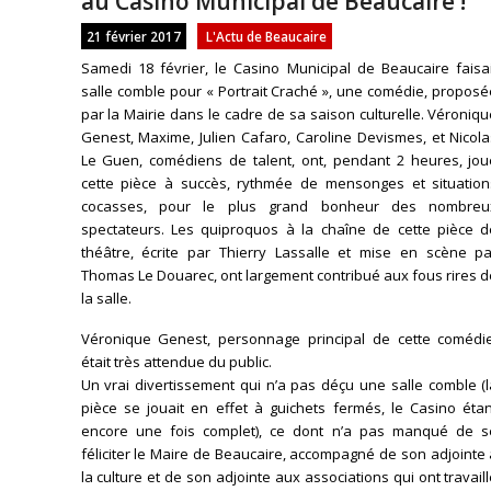
au Casino Municipal de Beaucaire !
21 février 2017
L'Actu de Beaucaire
Samedi 18 février, le Casino Municipal de Beaucaire faisai
salle comble pour « Portrait Craché », une comédie, propos
par la Mairie dans le cadre de sa saison culturelle. Véroniq
Genest, Maxime, Julien Cafaro, Caroline Devismes, et Nicol
Le Guen, comédiens de talent, ont, pendant 2 heures, jou
cette pièce à succès, rythmée de mensonges et situation
cocasses, pour le plus grand bonheur des nombreu
spectateurs. Les quiproquos à la chaîne de cette pièce d
théâtre, écrite par Thierry Lassalle et mise en scène pa
Thomas Le Douarec, ont largement contribué aux fous rires 
la salle.
Véronique Genest, personnage principal de cette comédie
était très attendue du public.
Un vrai divertissement qui n’a pas déçu une salle comble (
pièce se jouait en effet à guichets fermés, le Casino étan
encore une fois complet), ce dont n’a pas manqué de s
féliciter le Maire de Beaucaire, accompagné de son adjointe
la culture et de son adjointe aux associations qui ont travail