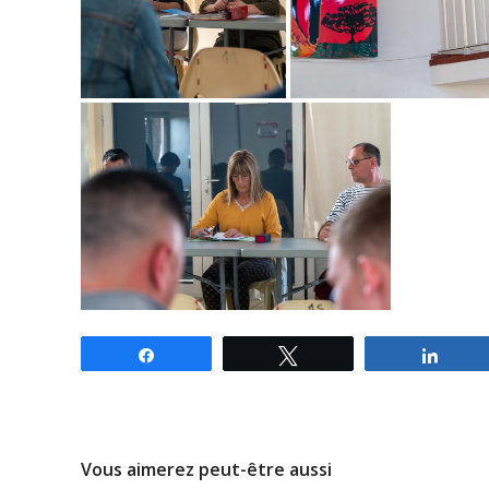
Partagez
Tweetez
Parta
Vous aimerez peut-être aussi