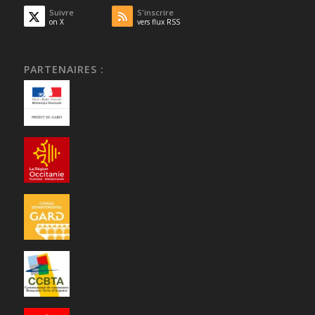
Suivre
S'inscrire
on X
vers flux RSS
PARTENAIRES :