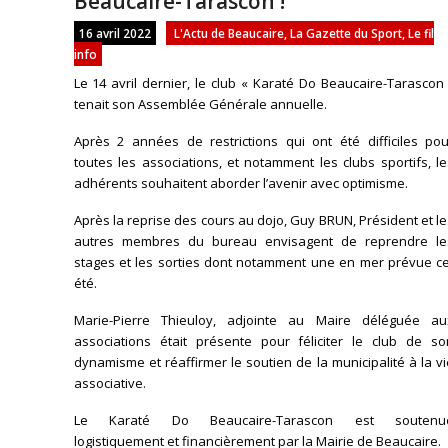
Beaucaire-Tarascon !
16 avril 2022
L'Actu de Beaucaire
,
La Gazette du Sport
,
Le fil
info
Le 14 avril dernier, le club « Karaté Do Beaucaire-Tarascon
tenait son Assemblée Générale annuelle.
Après 2 années de restrictions qui ont été difficiles pou
toutes les associations, et notamment les clubs sportifs, l
adhérents souhaitent aborder l’avenir avec optimisme.
Après la reprise des cours au dojo, Guy BRUN, Président et l
autres membres du bureau envisagent de reprendre le
stages et les sorties dont notamment une en mer prévue ce
été.
Marie-Pierre Thieuloy, adjointe au Maire déléguée au
associations était présente pour féliciter le club de so
dynamisme et réaffirmer le soutien de la municipalité à la v
associative.
Le Karaté Do Beaucaire-Tarascon est soutenu
logistiquement et financièrement par la Mairie de Beaucaire.