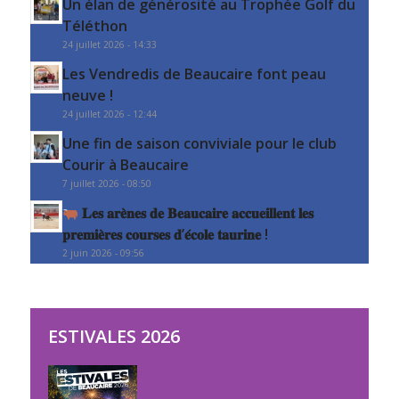
Un élan de générosité au Trophée Golf du
Téléthon
24 juillet 2026 - 14:33
Les Vendredis de Beaucaire font peau
neuve !
24 juillet 2026 - 12:44
Une fin de saison conviviale pour le club
Courir à Beaucaire
7 juillet 2026 - 08:50
𝐋𝐞𝐬 𝐚𝐫𝐞̀𝐧𝐞𝐬 𝐝𝐞 𝐁𝐞𝐚𝐮𝐜𝐚𝐢𝐫𝐞 𝐚𝐜𝐜𝐮𝐞𝐢𝐥𝐥𝐞𝐧𝐭 𝐥𝐞𝐬
𝐩𝐫𝐞𝐦𝐢𝐞̀𝐫𝐞𝐬 𝐜𝐨𝐮𝐫𝐬𝐞𝐬 𝐝’𝐞́𝐜𝐨𝐥𝐞 𝐭𝐚𝐮𝐫𝐢𝐧𝐞 !
2 juin 2026 - 09:56
ESTIVALES 2026