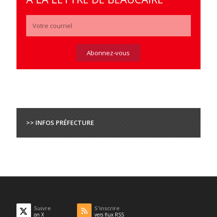
>> INFOS PRÉFECTURE
Suivre
S'inscrire
on X
vers flux RSS