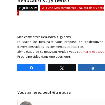
Beaucairois : J’y tiens !
31 juillet 2019
À la Une
,
Mes commerces Beaucairois : J’y tiens
!
Mes commerces Beaucairois : J’y tiens !
La Mairie de Beaucaire vous propose de (re)découvrir 
travers des vidéos les commerces Beaucairois.
3ème étape de ce nouveau rendez-vous :
De Paille et d’Osie
Prochaine vidéo dans quelques jours…
Partagez
Tweetez
Parta
Vous aimerez peut-être aussi