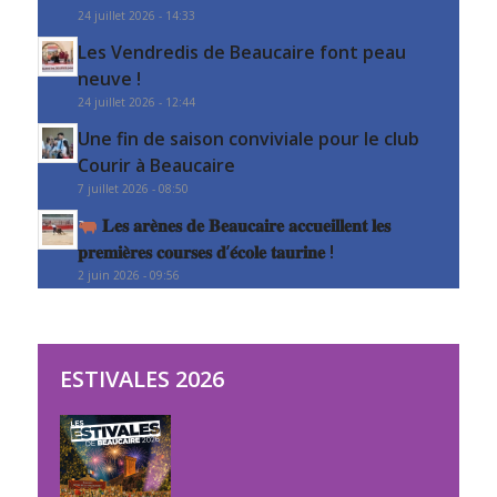
24 juillet 2026 - 14:33
Les Vendredis de Beaucaire font peau
neuve !
24 juillet 2026 - 12:44
Une fin de saison conviviale pour le club
Courir à Beaucaire
7 juillet 2026 - 08:50
𝐋𝐞𝐬 𝐚𝐫𝐞̀𝐧𝐞𝐬 𝐝𝐞 𝐁𝐞𝐚𝐮𝐜𝐚𝐢𝐫𝐞 𝐚𝐜𝐜𝐮𝐞𝐢𝐥𝐥𝐞𝐧𝐭 𝐥𝐞𝐬
𝐩𝐫𝐞𝐦𝐢𝐞̀𝐫𝐞𝐬 𝐜𝐨𝐮𝐫𝐬𝐞𝐬 𝐝’𝐞́𝐜𝐨𝐥𝐞 𝐭𝐚𝐮𝐫𝐢𝐧𝐞 !
2 juin 2026 - 09:56
ESTIVALES 2026