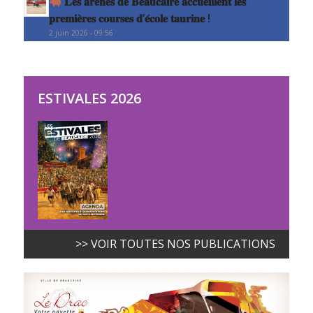
𝐋𝐞𝐬 𝐚𝐫𝐞̀𝐧𝐞𝐬 𝐝𝐞 𝐁𝐞𝐚𝐮𝐜𝐚𝐢𝐫𝐞 𝐚𝐜𝐜𝐮𝐞𝐢𝐥𝐥𝐞𝐧𝐭 𝐥𝐞𝐬
𝐩𝐫𝐞𝐦𝐢𝐞̀𝐫𝐞𝐬 𝐜𝐨𝐮𝐫𝐬𝐞𝐬 𝐝’𝐞́𝐜𝐨𝐥𝐞 𝐭𝐚𝐮𝐫𝐢𝐧𝐞 !
2 juin 2026 - 09:56
ESTIVALES 2026
>> VOIR TOUTES NOS PUBLICATIONS