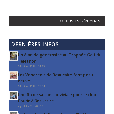
>> TOUS LES ÉVÈNEMENTS
DERNIÈRES INFOS
Un élan de générosité au Trophée Golf du
Téléthon
24 juillet 2026 - 14:33
Les Vendredis de Beaucaire font peau
neuve !
24 juillet 2026 - 12:44
Une fin de saison conviviale pour le club
Courir à Beaucaire
7 juillet 2026 - 08:50