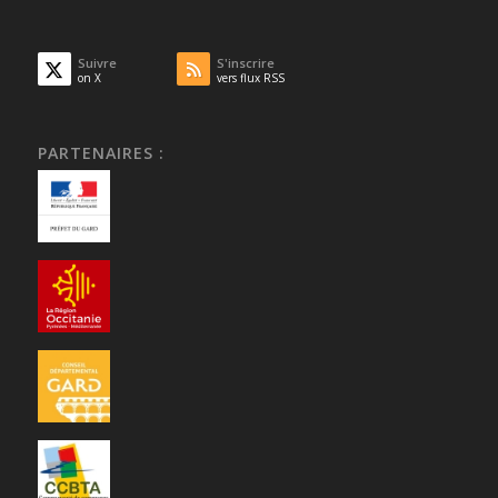
Suivre
S'inscrire
on X
vers flux RSS
PARTENAIRES :