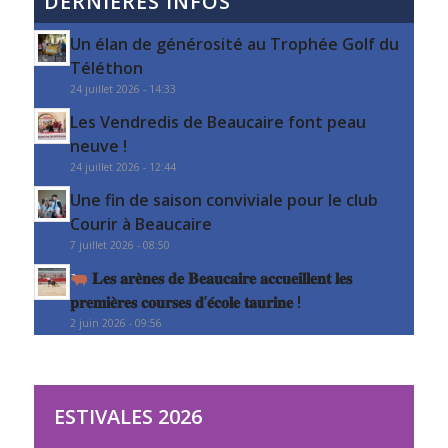
DERNIÈRES INFOS
Un élan de générosité au Trophée Golf du
Téléthon
24 juillet 2026 - 14:33
Les Vendredis de Beaucaire font peau
neuve !
24 juillet 2026 - 12:44
Une fin de saison conviviale pour le club
Courir à Beaucaire
7 juillet 2026 - 08:50
𝐋𝐞𝐬 𝐚𝐫𝐞̀𝐧𝐞𝐬 𝐝𝐞 𝐁𝐞𝐚𝐮𝐜𝐚𝐢𝐫𝐞 𝐚𝐜𝐜𝐮𝐞𝐢𝐥𝐥𝐞𝐧𝐭 𝐥𝐞𝐬
𝐩𝐫𝐞𝐦𝐢𝐞̀𝐫𝐞𝐬 𝐜𝐨𝐮𝐫𝐬𝐞𝐬 𝐝’𝐞́𝐜𝐨𝐥𝐞 𝐭𝐚𝐮𝐫𝐢𝐧𝐞 !
2 juin 2026 - 09:56
ESTIVALES 2026