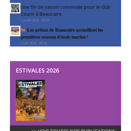
Une fin de saison conviviale pour le club
Courir à Beaucaire
7 juillet 2026 - 08:50
𝐋𝐞𝐬 𝐚𝐫𝐞̀𝐧𝐞𝐬 𝐝𝐞 𝐁𝐞𝐚𝐮𝐜𝐚𝐢𝐫𝐞 𝐚𝐜𝐜𝐮𝐞𝐢𝐥𝐥𝐞𝐧𝐭 𝐥𝐞𝐬
𝐩𝐫𝐞𝐦𝐢𝐞̀𝐫𝐞𝐬 𝐜𝐨𝐮𝐫𝐬𝐞𝐬 𝐝’𝐞́𝐜𝐨𝐥𝐞 𝐭𝐚𝐮𝐫𝐢𝐧𝐞 !
2 juin 2026 - 09:56
ESTIVALES 2026