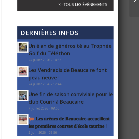
>> TOUS LES ÉVÈNEMENTS
DERNIÈRES INFOS
Un élan de générosité au Trophée
Golf du Téléthon
24 juillet 2026 - 14:33
Les Vendredis de Beaucaire font
peau neuve !
24 juillet 2026 - 12:44
Une fin de saison conviviale pour le
club Courir à Beaucaire
7 juillet 2026 - 08:50
𝐋𝐞𝐬 𝐚𝐫𝐞̀𝐧𝐞𝐬 𝐝𝐞 𝐁𝐞𝐚𝐮𝐜𝐚𝐢𝐫𝐞 𝐚𝐜𝐜𝐮𝐞𝐢𝐥𝐥𝐞𝐧𝐭
𝐥𝐞𝐬 𝐩𝐫𝐞𝐦𝐢𝐞̀𝐫𝐞𝐬 𝐜𝐨𝐮𝐫𝐬𝐞𝐬 𝐝’𝐞́𝐜𝐨𝐥𝐞 𝐭𝐚𝐮𝐫𝐢𝐧𝐞 !
2 juin 2026 - 09:56