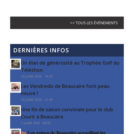
>> TOUS LES ÉVÈNEMENTS
DERNIÈRES INFOS
Un élan de générosité au Trophée Golf du
Téléthon
24 juillet 2026 - 14:33
Les Vendredis de Beaucaire font peau
neuve !
24 juillet 2026 - 12:44
Une fin de saison conviviale pour le club
Courir à Beaucaire
7 juillet 2026 - 08:50
𝐋𝐞𝐬 𝐚𝐫𝐞̀𝐧𝐞𝐬 𝐝𝐞 𝐁𝐞𝐚𝐮𝐜𝐚𝐢𝐫𝐞 𝐚𝐜𝐜𝐮𝐞𝐢𝐥𝐥𝐞𝐧𝐭 𝐥𝐞𝐬