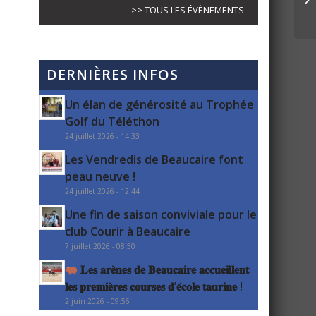
>> TOUS LES ÉVÈNEMENTS
DERNIÈRES INFOS
Un élan de générosité au Trophée
Golf du Téléthon
24 juillet 2026 - 14:33
Les Vendredis de Beaucaire font
peau neuve !
24 juillet 2026 - 12:44
Une fin de saison conviviale pour le
club Courir à Beaucaire
7 juillet 2026 - 08:50
𝐋𝐞𝐬 𝐚𝐫𝐞̀𝐧𝐞𝐬 𝐝𝐞 𝐁𝐞𝐚𝐮𝐜𝐚𝐢𝐫𝐞 𝐚𝐜𝐜𝐮𝐞𝐢𝐥𝐥𝐞𝐧𝐭
𝐥𝐞𝐬 𝐩𝐫𝐞𝐦𝐢𝐞̀𝐫𝐞𝐬 𝐜𝐨𝐮𝐫𝐬𝐞𝐬 𝐝’𝐞́𝐜𝐨𝐥𝐞 𝐭𝐚𝐮𝐫𝐢𝐧𝐞 !
2 juin 2026 - 09:56