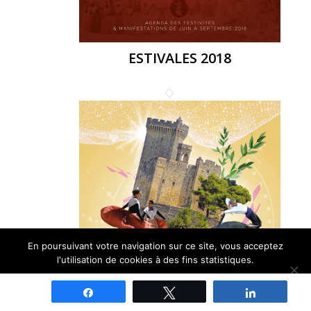
ESTIVALES 2018
En poursuivant votre navigation sur ce site, vous acceptez
l'utilisation de cookies à des fins statistiques.
Ok
Non
Partagez
Tweetez
Partagez