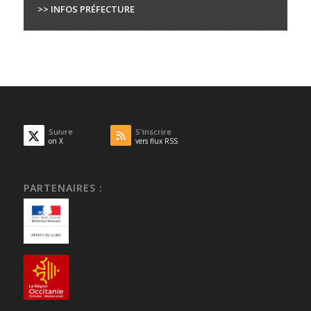
>> INFOS PRÉFECTURE
Suivre
S'inscrire
on X
vers flux RSS
PARTENAIRES :