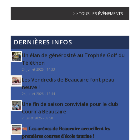
>> TOUS LES ÉVÈNEMENTS
DERNIÈRES INFOS
Un élan de générosité au Trophée Golf du
Téléthon
24 juillet 2026 - 14:33
Les Vendredis de Beaucaire font peau
neuve !
24 juillet 2026 - 12:44
Une fin de saison conviviale pour le club
Courir à Beaucaire
7 juillet 2026 - 08:50
𝐋𝐞𝐬 𝐚𝐫𝐞̀𝐧𝐞𝐬 𝐝𝐞 𝐁𝐞𝐚𝐮𝐜𝐚𝐢𝐫𝐞 𝐚𝐜𝐜𝐮𝐞𝐢𝐥𝐥𝐞𝐧𝐭 𝐥𝐞𝐬
𝐩𝐫𝐞𝐦𝐢𝐞̀𝐫𝐞𝐬 𝐜𝐨𝐮𝐫𝐬𝐞𝐬 𝐝’𝐞́𝐜𝐨𝐥𝐞 𝐭𝐚𝐮𝐫𝐢𝐧𝐞 !