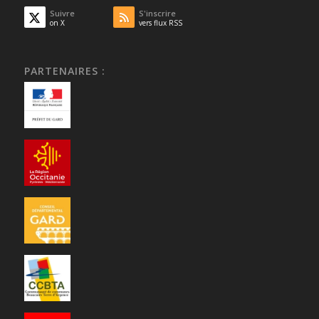
Suivre
S'inscrire
on X
vers flux RSS
PARTENAIRES :