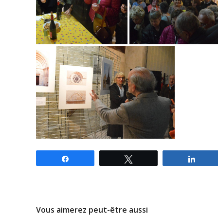
Partagez
Tweetez
Parta
Vous aimerez peut-être aussi