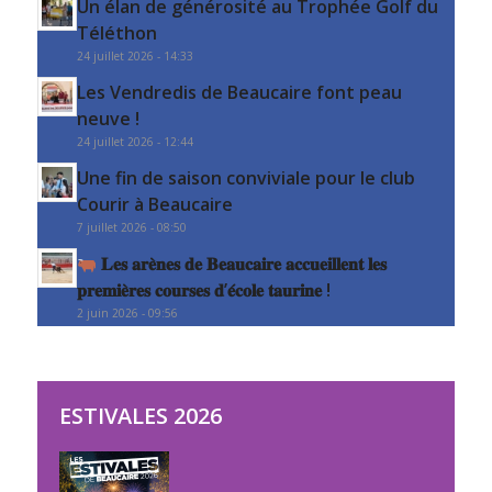
Un élan de générosité au Trophée Golf du
Téléthon
24 juillet 2026 - 14:33
Les Vendredis de Beaucaire font peau
neuve !
24 juillet 2026 - 12:44
Une fin de saison conviviale pour le club
Courir à Beaucaire
7 juillet 2026 - 08:50
𝐋𝐞𝐬 𝐚𝐫𝐞̀𝐧𝐞𝐬 𝐝𝐞 𝐁𝐞𝐚𝐮𝐜𝐚𝐢𝐫𝐞 𝐚𝐜𝐜𝐮𝐞𝐢𝐥𝐥𝐞𝐧𝐭 𝐥𝐞𝐬
𝐩𝐫𝐞𝐦𝐢𝐞̀𝐫𝐞𝐬 𝐜𝐨𝐮𝐫𝐬𝐞𝐬 𝐝’𝐞́𝐜𝐨𝐥𝐞 𝐭𝐚𝐮𝐫𝐢𝐧𝐞 !
2 juin 2026 - 09:56
ESTIVALES 2026