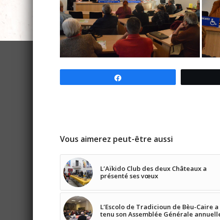
Partagez
Vous aimerez peut-être aussi
L’Aïkido Club des deux Châteaux a
présenté ses vœux
L’Escolo de Tradicioun de Bèu-Caire a
tenu son Assemblée Générale annuell