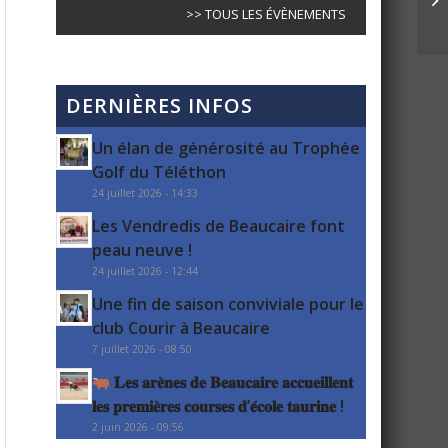
>> TOUS LES ÉVÈNEMENTS
DERNIÈRES INFOS
Un élan de générosité au Trophée
Golf du Téléthon
24 juillet 2026 - 14:33
Les Vendredis de Beaucaire font
peau neuve !
24 juillet 2026 - 12:44
Une fin de saison conviviale pour le
club Courir à Beaucaire
7 juillet 2026 - 08:50
𝐋𝐞𝐬 𝐚𝐫𝐞̀𝐧𝐞𝐬 𝐝𝐞 𝐁𝐞𝐚𝐮𝐜𝐚𝐢𝐫𝐞 𝐚𝐜𝐜𝐮𝐞𝐢𝐥𝐥𝐞𝐧𝐭
𝐥𝐞𝐬 𝐩𝐫𝐞𝐦𝐢𝐞̀𝐫𝐞𝐬 𝐜𝐨𝐮𝐫𝐬𝐞𝐬 𝐝’𝐞́𝐜𝐨𝐥𝐞 𝐭𝐚𝐮𝐫𝐢𝐧𝐞 !
2 juin 2026 - 09:56