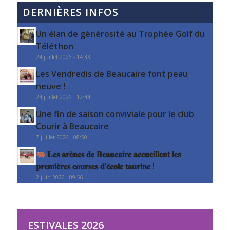
DERNIÈRES INFOS
Un élan de générosité au Trophée Golf du
Téléthon
24 juillet 2026 - 14:33
Les Vendredis de Beaucaire font peau
neuve !
24 juillet 2026 - 12:44
Une fin de saison conviviale pour le club
Courir à Beaucaire
7 juillet 2026 - 08:50
𝐋𝐞𝐬 𝐚𝐫𝐞̀𝐧𝐞𝐬 𝐝𝐞 𝐁𝐞𝐚𝐮𝐜𝐚𝐢𝐫𝐞 𝐚𝐜𝐜𝐮𝐞𝐢𝐥𝐥𝐞𝐧𝐭 𝐥𝐞𝐬
𝐩𝐫𝐞𝐦𝐢𝐞̀𝐫𝐞𝐬 𝐜𝐨𝐮𝐫𝐬𝐞𝐬 𝐝’𝐞́𝐜𝐨𝐥𝐞 𝐭𝐚𝐮𝐫𝐢𝐧𝐞 !
2 juin 2026 - 09:56
ESTIVALES 2026