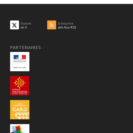
Suivre
S'inscrire
on X
vers flux RSS
PARTENAIRES :