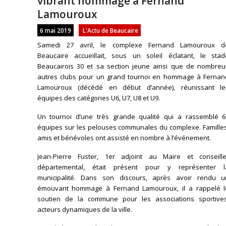
vibrant hommage à Fernand
Lamouroux
6 mai 2019
L'Actu de Beaucaire
Samedi 27 avril, le complexe Fernand Lamouroux d
Beaucaire accueillait, sous un soleil éclatant, le stad
Beaucairois 30 et sa section jeune ainsi que de nombreu
autres clubs pour un grand tournoi en hommage à Fernan
Lamouroux (décédé en début d’année), réunissant le
équipes des catégories U6, U7, U8 et U9.
Un tournoi d’une très grande qualité qui a rassemblé 6
équipes sur les pelouses communales du complexe. Familles
amis et bénévoles ont assisté en nombre à l’événement.
Jean-Pierre Fuster, 1er adjoint au Maire et conseille
départemental, était présent pour y représenter l
municipalité. Dans son discours, après avoir rendu u
émouvant hommage à Fernand Lamouroux, il a rappelé l
soutien de la commune pour les associations sportives
acteurs dynamiques de la ville.