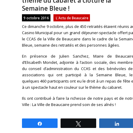
thème du cabaret a clôturé la
Semaine Bleue !
9 octobre 2016
L'Actu de Beaucaire
Ce dimanche 9 octobre, plus de 450 retraités étaient réunis 
Casino Municipal pour un grand déjeuner-spectacle offert p
le CCAS de la Ville de Beaucaire dans le cadre de la Semai
Bleue, semaine des retraités et des personnes âgées.
En présence de Julien Sanchez, Maire de Beaucaire
d’Elisabeth Mondet, adjointe à l’action sociale, des membr
du conseil d’administration du CCAS et des bénévoles de
associations qui ont participé à la Semaine Bleue, le
quelques 460 participants ont eu le droit à un repas de fête 
à un spectacle haut en couleur sur le thème du cabaret.
Ils ont contribué à faire la richesse de notre pays et de not
Ville : La Ville de Beaucaire prend soin de ses aînés !
Partagez
Tweetez
Parta