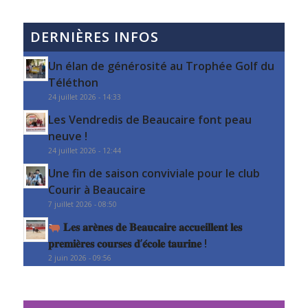
DERNIÈRES INFOS
Un élan de générosité au Trophée Golf du
Téléthon
24 juillet 2026 - 14:33
Les Vendredis de Beaucaire font peau
neuve !
24 juillet 2026 - 12:44
Une fin de saison conviviale pour le club
Courir à Beaucaire
7 juillet 2026 - 08:50
𝐋𝐞𝐬 𝐚𝐫𝐞̀𝐧𝐞𝐬 𝐝𝐞 𝐁𝐞𝐚𝐮𝐜𝐚𝐢𝐫𝐞 𝐚𝐜𝐜𝐮𝐞𝐢𝐥𝐥𝐞𝐧𝐭 𝐥𝐞𝐬
𝐩𝐫𝐞𝐦𝐢𝐞̀𝐫𝐞𝐬 𝐜𝐨𝐮𝐫𝐬𝐞𝐬 𝐝’𝐞́𝐜𝐨𝐥𝐞 𝐭𝐚𝐮𝐫𝐢𝐧𝐞 !
2 juin 2026 - 09:56