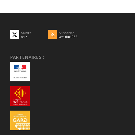
Suivre
S'inscrire
on X
vers flux RSS
PARTENAIRES :