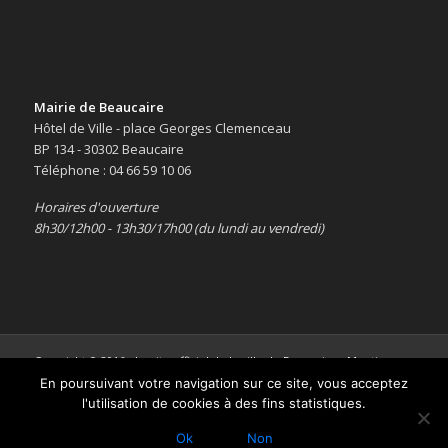
Mairie de Beaucaire
Hôtel de Ville - place Georges Clemenceau
BP 134 - 30302 Beaucaire
Téléphone : 04 66 59 10 06
Horaires d'ouverture
8h30/12h00 - 13h30/17h00 (du lundi au vendredi)
Copyright © 2016 -
Le site officiel de la ville de Beaucaire
-
Mentions
légales
En poursuivant votre navigation sur ce site, vous acceptez
l'utilisation de cookies à des fins statistiques.
Ok
Non