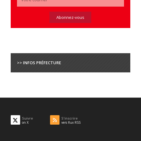
>> INFOS PRÉFECTURE
Suivre
S'inscrire
on X
vers flux RSS