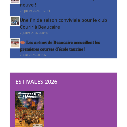
neuve !
24 juillet 2026 - 12:44
Une fin de saison conviviale pour le club
Courir à Beaucaire
7 juillet 2026 - 08:50
𝐋𝐞𝐬 𝐚𝐫𝐞̀𝐧𝐞𝐬 𝐝𝐞 𝐁𝐞𝐚𝐮𝐜𝐚𝐢𝐫𝐞 𝐚𝐜𝐜𝐮𝐞𝐢𝐥𝐥𝐞𝐧𝐭 𝐥𝐞𝐬
𝐩𝐫𝐞𝐦𝐢𝐞̀𝐫𝐞𝐬 𝐜𝐨𝐮𝐫𝐬𝐞𝐬 𝐝’𝐞́𝐜𝐨𝐥𝐞 𝐭𝐚𝐮𝐫𝐢𝐧𝐞 !
2 juin 2026 - 09:56
ESTIVALES 2026