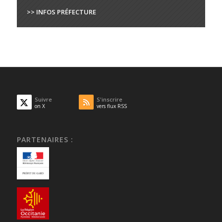
>> INFOS PRÉFECTURE
Suivre
S'inscrire
on X
vers flux RSS
PARTENAIRES :