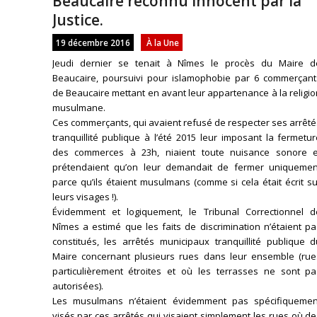
Beaucaire reconnu innocent par la
Justice.
19 décembre 2016
À la Une
Jeudi dernier se tenait à Nîmes le procès du Maire d
Beaucaire, poursuivi pour islamophobie par 6 commerçant
de Beaucaire mettant en avant leur appartenance à la religi
musulmane.
Ces commerçants, qui avaient refusé de respecter ses arrêt
tranquillité publique à l’été 2015 leur imposant la fermetu
des commerces à 23h, niaient toute nuisance sonore e
prétendaient qu’on leur demandait de fermer uniquemen
parce qu’ils étaient musulmans (comme si cela était écrit s
leurs visages !).
Évidemment et logiquement, le Tribunal Correctionnel d
Nîmes a estimé que les faits de discrimination n’étaient p
constitués, les arrêtés municipaux tranquillité publique d
Maire concernant plusieurs rues dans leur ensemble (rue
particulièrement étroites et où les terrasses ne sont pa
autorisées).
Les musulmans n’étaient évidemment pas spécifiquemen
visés par ces arrêtés qui visaient simplement les rues où d