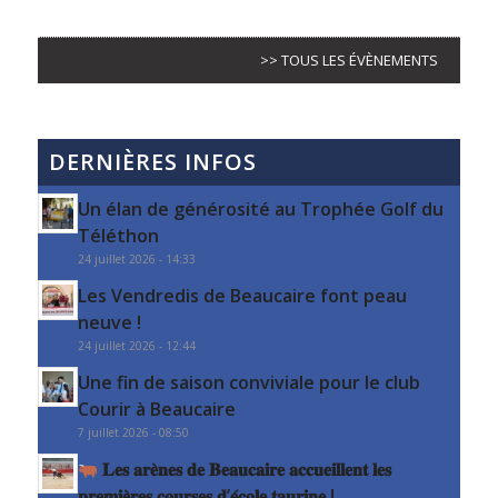
>> TOUS LES ÉVÈNEMENTS
DERNIÈRES INFOS
Un élan de générosité au Trophée Golf du
Téléthon
24 juillet 2026 - 14:33
Les Vendredis de Beaucaire font peau
neuve !
24 juillet 2026 - 12:44
Une fin de saison conviviale pour le club
Courir à Beaucaire
7 juillet 2026 - 08:50
𝐋𝐞𝐬 𝐚𝐫𝐞̀𝐧𝐞𝐬 𝐝𝐞 𝐁𝐞𝐚𝐮𝐜𝐚𝐢𝐫𝐞 𝐚𝐜𝐜𝐮𝐞𝐢𝐥𝐥𝐞𝐧𝐭 𝐥𝐞𝐬
𝐩𝐫𝐞𝐦𝐢𝐞̀𝐫𝐞𝐬 𝐜𝐨𝐮𝐫𝐬𝐞𝐬 𝐝’𝐞́𝐜𝐨𝐥𝐞 𝐭𝐚𝐮𝐫𝐢𝐧𝐞 !